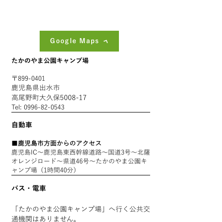
Google Maps
たかのやま公園キャンプ場
〒
899-0401
鹿児島県出水市
高尾野町大久保5008-17
Tel:
0996-82-0543
自動車
■
鹿児島市方面からのアクセス
鹿児島IC～鹿児島東西幹線道路～国道3号～北薩
オレンジロード～県道46号～たかのやま公園キ
ャンプ場（1時間40分）
バス・電車
「たかのやま公園キャンプ場」へ行く公共交
通機関はありません。