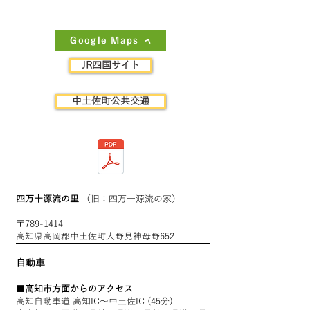
Google Maps
JR四国サイト
中土佐町公共交通
四万十源流の里
（旧：四万十源流の家）
〒789-1414
高知県高岡郡中土佐町大野見神母野652
自動車
■
高知市方面からのアクセス
高知自動車道 高知IC～中土佐IC (45分)