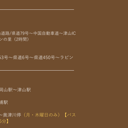
山道路/県道79号～中国自動車道～津山IC
ビンの里（2時間）
3号～県道6号～県道450号～ラビン
岡山駅～津山駅
浦駅
～奥津川停
（月・木曜日のみ）【バス
5分】