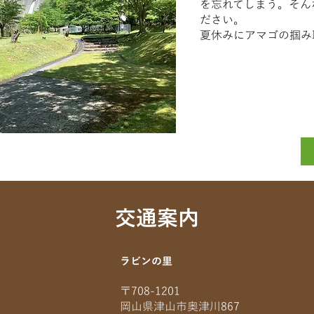
を忘れてしまう。そん
ださい。
夏休みにアマゴの掴み
交通案内
ラビンの里
〒708-1201
岡山県津山市奥津川867