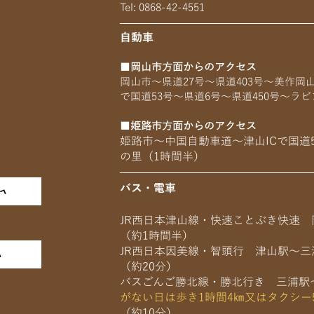
Tel: 0868-42-4551
自動車
■
岡山市方面からのアクセス
岡山市～県道27号～県道403号～美作岡
で国道53号～県道6号～県道450号～ラ
■
姫路市方面からのアクセス
姫路市～中国自動車道～津山ICで国道5
の里（1時間半）
バス・電車
JR西日本津山線・快速ことぶき快速 
（約1時間半）
JR西日本因美線・智頭行 津山駅～三
（約20分）
バスごんご勝北線・勝北行き 三浦駅
がない日は歩き1時間4㎞又はタクシー
（約10分）